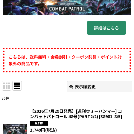
詳細はこちら
こちらは、送料無料・会員割引・クーポン割引・ポイント対
象外の商品です。
表示順変更
閉じる
36
件
表示数
:
【2026年7月29日発売】[週刊ウォーハンマー] コ
ンバットパトロール 48号(PART2/2)
[
38981-8/5
]
在庫あり
2,749
円
(税込)
並び順
: