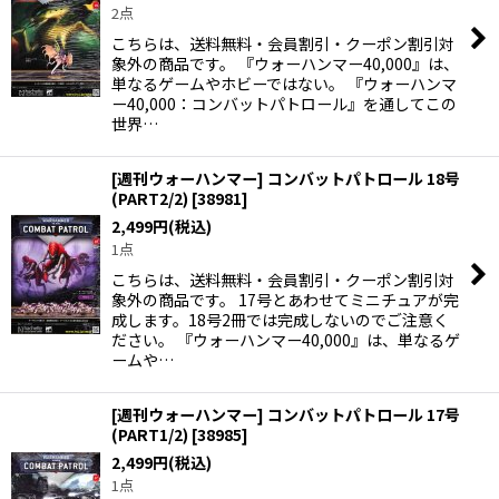
2点
こちらは、送料無料・会員割引・クーポン割引対
象外の商品です。 『ウォーハンマー40,000』は、
単なるゲームやホビーではない。 『ウォーハンマ
ー40,000：コンバットパトロール』を通してこの
世界…
[週刊ウォーハンマー] コンバットパトロール 18号
(PART2/2)
[
38981
]
2,499
円
(税込)
1点
こちらは、送料無料・会員割引・クーポン割引対
象外の商品です。 17号とあわせてミニチュアが完
成します。18号2冊では完成しないのでご注意く
ださい。 『ウォーハンマー40,000』は、単なるゲ
ームや…
[週刊ウォーハンマー] コンバットパトロール 17号
(PART1/2)
[
38985
]
2,499
円
(税込)
1点