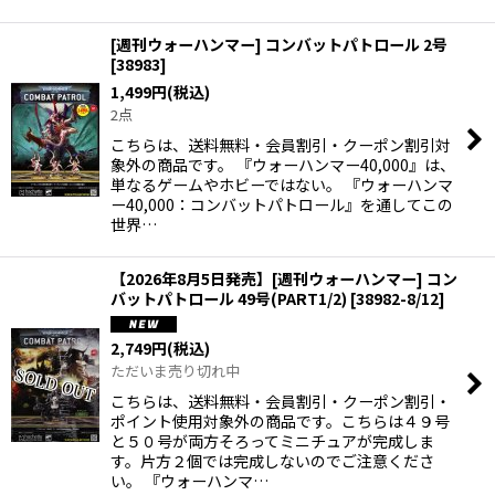
[週刊ウォーハンマー] コンバットパトロール 2号
[
38983
]
1,499
円
(税込)
2点
こちらは、送料無料・会員割引・クーポン割引対
象外の商品です。 『ウォーハンマー40,000』は、
単なるゲームやホビーではない。 『ウォーハンマ
ー40,000：コンバットパトロール』を通してこの
世界…
【2026年8月5日発売】[週刊ウォーハンマー] コン
バットパトロール 49号(PART1/2)
[
38982-8/12
]
2,749
円
(税込)
ただいま売り切れ中
こちらは、送料無料・会員割引・クーポン割引・
ポイント使用対象外の商品です。こちらは４９号
と５０号が両方そろってミニチュアが完成しま
す。片方２個では完成しないのでご注意くださ
い。 『ウォーハンマ…