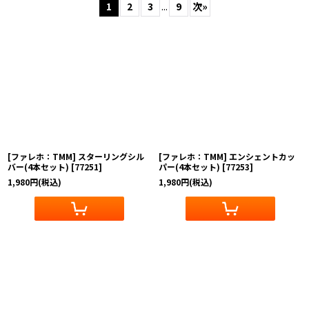
1
2
3
...
9
次
»
表示数
:
在庫あり
並び順
:
絞り込む
[ファレホ：TMM] スターリングシル
[ファレホ：TMM] エンシェントカッ
バー(4本セット)
[
77251
]
パー(4本セット)
[
77253
]
1,980
円
(税込)
1,980
円
(税込)