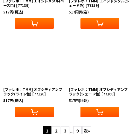
[ファレホ：TMM] エイジドメタル(ベ
[ファレホ：TMM] エイジドメタル(シ
ース色)
[
77139
]
ェード色)
[
77159
]
517
円
(税込)
517
円
(税込)
[ファレホ：TMM] オブシディアンブ
[ファレホ：TMM] オブシディアンブ
ラック(ライト色)
[
77120
]
ラック(シェード色)
[
77160
]
517
円
(税込)
517
円
(税込)
1
2
3
...
9
次
»