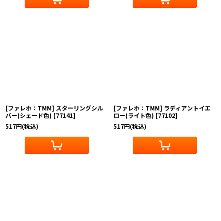
[ファレホ：TMM] スターリングシル
[ファレホ：TMM] ラディアントイエ
バー(シェード色)
[
77141
]
ロー(ライト色)
[
77102
]
517
円
(税込)
517
円
(税込)